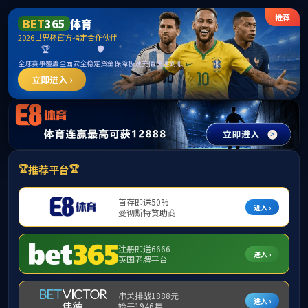
LEWIN·乐玩(中国区)官方网站-Global
Platform
党建工会
首页
学院概况
lewin乐玩_官方网站认真组织开展纪律教
新闻动态
lewin乐玩_官方网站认真组织开展纪律教
lewin乐玩_官方网站学生党支部预备党员
乐玩lewin国际
工会组织全体会员老师到广州孙中山大元
党建工会
学生党支部
师资力量