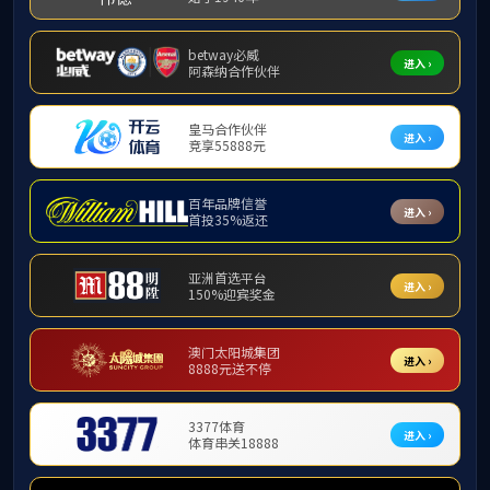
学生园地
党支部
联系我们
工作小组
通知公告
" 双代会"代表
招生就业
工会干部
党总支
共115条 8/8
首页
上页
下页
尾页