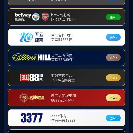
学生园地
自然辩证法教研室
联系我们
思想道德与法治教研室
通知公告
共7条 1/1
首页
上页
下页
尾页
招生就业