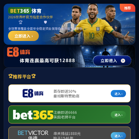
LEWIN·乐玩(中国区)官方网站-Global
Platform
党务工作
首页
学院概况
lewin乐玩_官方网站党总支组织学习《
新闻动态
深刻认识大国关系的丰富内涵 牢固树立正
lewin乐玩_官方网站组织学习全国教育大
乐玩lewin国际
lewin乐玩_官方网站专题学习《习近平
党建工会
黄斌书记到lewin乐玩_官方网站指导民主
师资力量