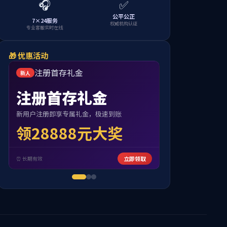
审工作，经研究决定调整
：
lewin乐玩_官方网站
2021
年
1
月
5
日
乐玩_官方网站2021年寒假期间疫情防控及应急处
置工作方案
【
关闭
】