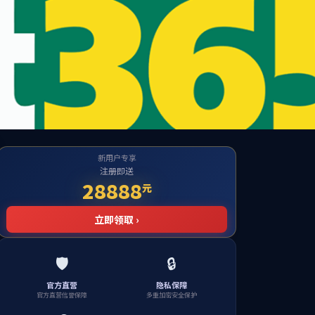
rm
林彬
2022/11/05
·
[科研]我院教师李键江论文被人大复印报刊资料全文转载
2024
位置：
首页
>>
乐玩lewin国际
>>
行政管理
>>
正文
作小组的通知
审工作小组的通知