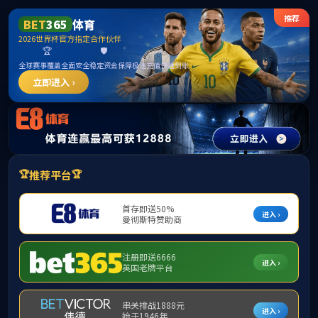
LEWIN·乐玩(中国区)官方网站-Global
Platform
活动风采
首页
学院概况
[“岐黄
新闻动态
发布
乐玩lewin国际
党建工会
为培养和提高研究生