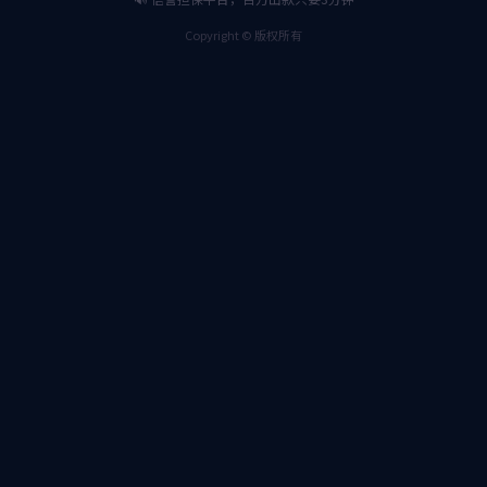
邱亚洪副书记在开幕致辞时指出，国家卫生健康委联
控局印发的《医学人文关怀提升行动方案（2024—20
现医学本质，以身边榜样传递人文力量”。习近平总书记在
国故事，构建中国叙事体系。健康故事和医疗故事是
建中国叙事体系，有利于形成和谐温暖的医疗叙事生
关怀落地生根的实践路径，举办叙事医学师资团队培
应，也是用行动践行医学人文精神的重要一步。中医
，在慢性病管理、情志病调护等领域，叙事医学能够强
辨证论治”从症状分析延伸到对个体生存境遇的整体关
临床实践上已开始了积极的探索，积累了宝贵的经验
的探索仍处于多点突破阶段。研究团队与临床科室尚