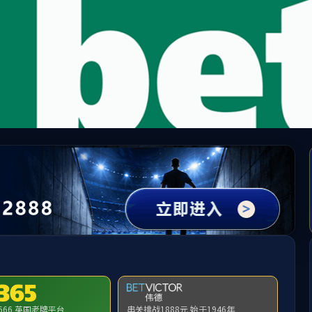
al Platform
最新消息
·
林彬
20
新闻动态
同心执笔生命叙事 携手点亮人文征途”乐
际叙事医
学师资团队培养工
作坊成