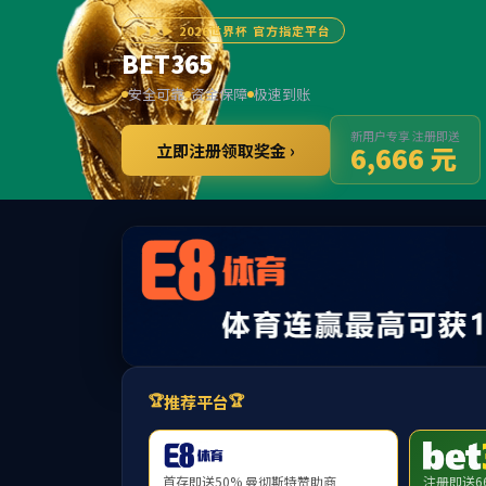
LEWIN·乐玩(中国区)官方网站-Glob
首页
学院概况
“
新闻动态
乐玩lewin国际
党建工会
师资力量