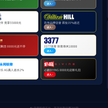
发布时间：2025-04-23 点击：[
0
]
为深入推进健康中国建设，落实《医学人文关怀提升行动
0日，首期乐玩LEWIN-乐玩国际叙事医学师资团队培
点亮人文征途”在本校行政楼101会议室成功举办。本期
主办，科学技术部和lewin乐玩_官方网站承办，lewi
持，校党委副书记、lewin乐玩_官方网站院长邱亚
授、生命健康叙事分享中心创始人杨晓霖主讲，杨晓
坚刚老师辅助。参与本期叙事医学系列工作坊的老师
win乐玩_官方网站、公共卫生与管理学院、护理学院
附属医院等单位。工作坊采纳启发互动式教学，师生
人文氛围良好。