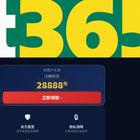
rm
2/11/05
·
[教学]以鲜活的校史激活思政课堂——lewin乐玩_官方网站走进校史馆
位置：
首页
>>
乐玩lewin国际
>>
教学管理
>>
正文