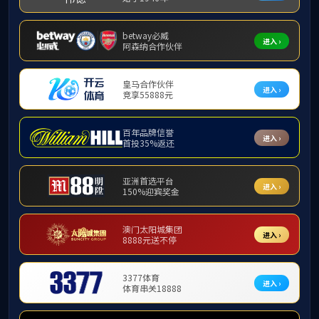
师资力量
学生园地
联系我们
通知公告
招生就业
·讲师
·1977年1月生，河北
作。曾荣获广东省青年教师讲
项，教育部课题1项。
·主要研究方向：法学与